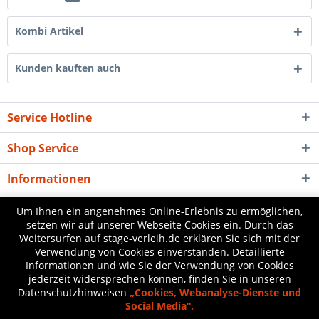
Kombi Artikel
Kunden kauften auch
Service Hotline
Shop Service
Informationen
Newsletter
Um Ihnen ein angenehmes Online-Erlebnis zu ermöglichen,
setzen wir auf unserer Webseite Cookies ein. Durch das
Weitersurfen auf stage-verleih.de erklären Sie sich mit der
* Mietpreis inkl. gesetzl. Mehrwertsteuer zzgl.
Anlieferung
und ggf.
Verwendung von Cookies einverstanden. Detaillierte
Informationen und wie Sie der Verwendung von Cookies
Aufbaukosten, wenn nicht anders beschrieben
jederzeit widersprechen können, finden Sie in unseren
Datenschutzhinweisen
„Cookies, Webanalyse-Dienste und
Gewerbe-Login
Über uns
Kontakt
Mietdauer / Preise
Social Media“.
Wie Mieten ??
Widerrufsrecht
Datenschutz
AGB