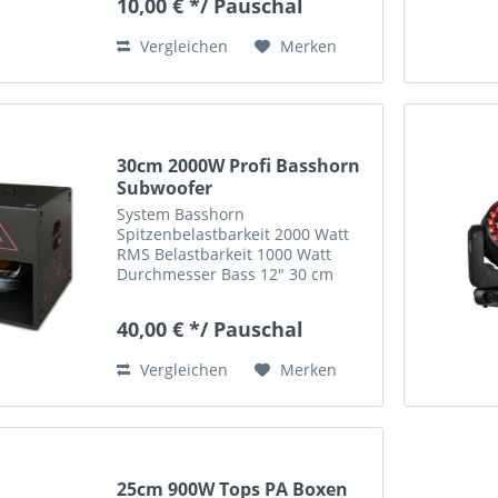
10,00 € */ Pauschal
Vergleichen
Merken
30cm 2000W Profi Basshorn
Subwoofer
System Basshorn
Spitzenbelastbarkeit 2000 Watt
RMS Belastbarkeit 1000 Watt
Durchmesser Bass 12" 30 cm
Frequenzbereich 48 - 620 Hz
Impedanz 8 Ohm Wirkungsgrad
40,00 € */ Pauschal
99dB Anschlüsse 2x PA (Speakon)
Farbe schwarz
Vergleichen
Merken
(Pulverbeschichtung) Maße (cm)...
25cm 900W Tops PA Boxen