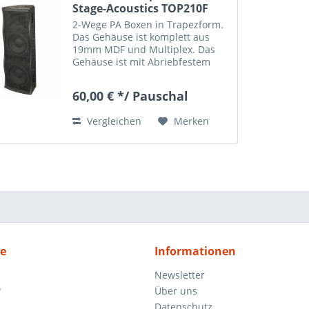
Stage-Acoustics TOP210F
2-Wege PA Boxen in Trapezform.
Das Gehäuse ist komplett aus
19mm MDF und Multiplex. Das
Gehäuse ist mit Abriebfestem
Kunststofflack beschichtet. Das
Anschlussterminal verfügt über
60,00 € */ Pauschal
2x PA (Speakon Anschluss).
Frontgitter und Boxenflansch...
Vergleichen
Merken
ce
Informationen
Newsletter
?
Über uns
Datenschutz