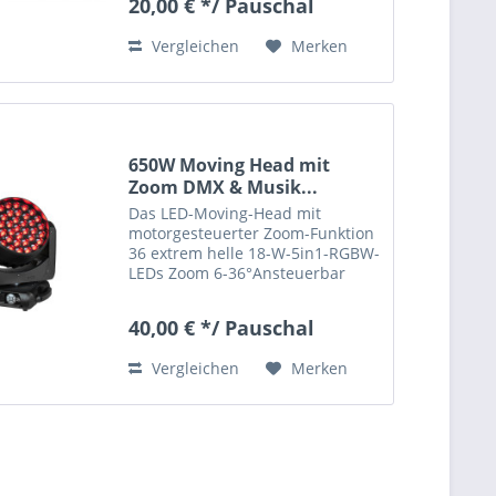
20,00 € */ Pauschal
Vergleichen
Merken
650W Moving Head mit
Zoom DMX & Musik...
Das LED-Moving-Head mit
motorgesteuerter Zoom-Funktion
36 extrem helle 18-W-5in1-RGBW-
LEDs Zoom 6-36°Ansteuerbar
über 12 oder 16 DMX-Kanäle,
auswählbar DMX-, Musik-, Auto-
40,00 € */ Pauschal
und Master/Slave-Modus
Musiksteuerung über integriertes
Vergleichen
Merken
Mikrofon...