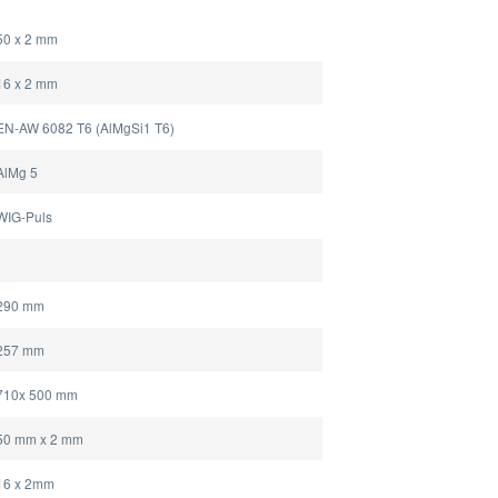
50 x 2 mm
16 x 2 mm
EN-AW 6082 T6 (AlMgSi1 T6)
AlMg 5
WIG-Puls
290 mm
257 mm
710x 500 mm
50 mm x 2 mm
16 x 2mm