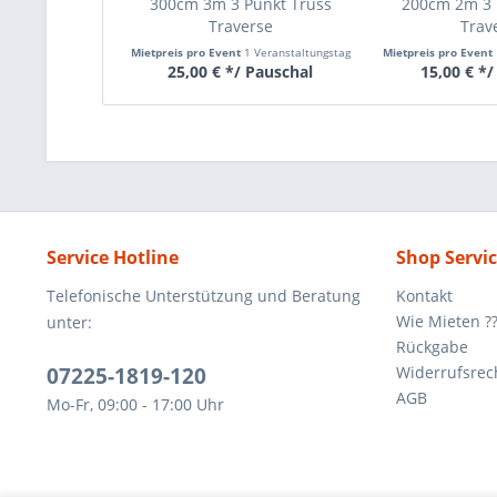
300cm 3m 3 Punkt Truss
200cm 2m 3 
Traverse
Trav
Mietpreis pro Event
1 Veranstaltungstag
Mietpreis pro Event
25,00 € */ Pauschal
15,00 € */
Service Hotline
Shop Servi
Telefonische Unterstützung und Beratung
Kontakt
Wie Mieten ?
unter:
Rückgabe
07225-1819-120
Widerrufsrec
AGB
Mo-Fr, 09:00 - 17:00 Uhr