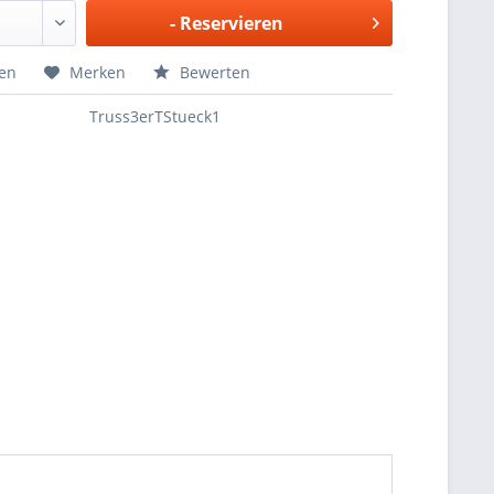
-
Reservieren
hen
Merken
Bewerten
Truss3erTStueck1