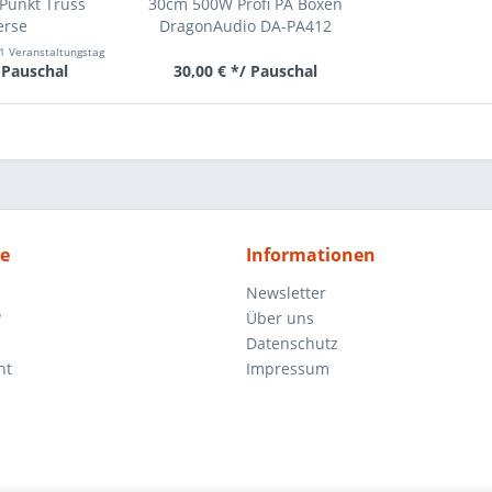
Punkt Truss
30cm 500W Profi PA Boxen
erse
DragonAudio DA-PA412
1 Veranstaltungstag
 Pauschal
30,00 € */ Pauschal
ce
Informationen
Newsletter
?
Über uns
Datenschutz
ht
Impressum