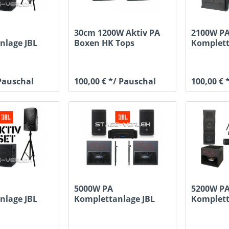
30cm 1200W Aktiv PA
2100W P
nlage JBL
Boxen HK Tops
Komplet
 + 38cm Sub
D.E.A.CON
Tops + 2
 Pauschal
100,00 € */ Pauschal
100,00 € 
5000W PA
5200W P
nlage JBL
Komplettanlage JBL
Komplet
 + 38cm Sub
30cm Tops + 30cm Subs
Tops + 2