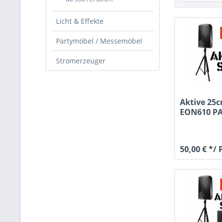
Licht & Effekte
Partymöbel / Messemöbel
Stromerzeuger
Aktive 25
EON610 P
Lautsprech
50,00 € */