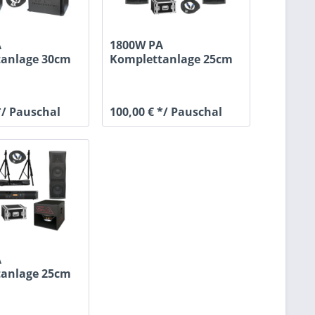
A
1800W PA
tanlage 30cm
Komplettanlage 25cm
x 30cm Subs
Tops
*/ Pauschal
100,00 € */ Pauschal
A
tanlage 25cm
x 30cm Hörner