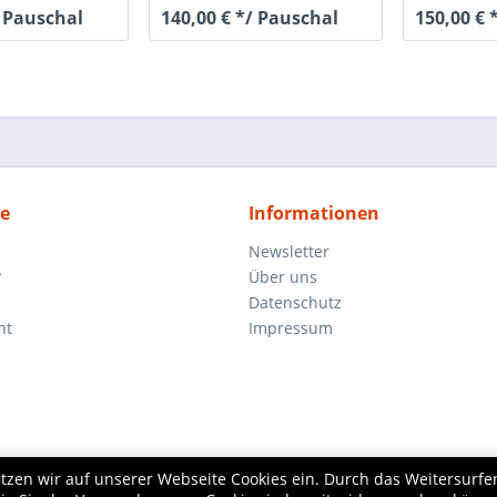
/ Pauschal
140,00 € */ Pauschal
150,00 € 
ce
Informationen
Newsletter
?
Über uns
Datenschutz
ht
Impressum
zen wir auf unserer Webseite Cookies ein. Durch das Weitersurfen