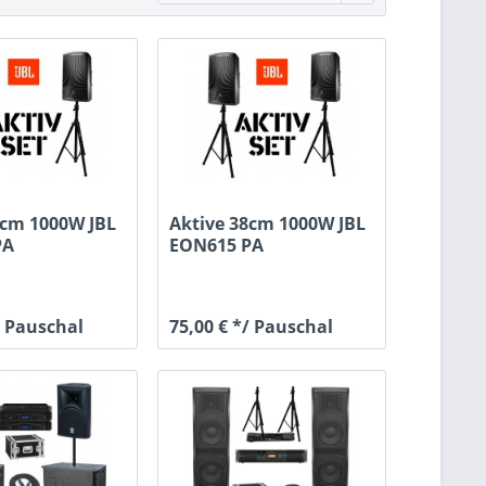
0cm 1000W JBL
Aktive 38cm 1000W JBL
PA
EON615 PA
her...
Lautsprecher...
/ Pauschal
75,00 € */ Pauschal