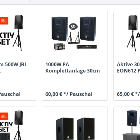
cm 500W JBL
1000W PA
Aktive 3
A
Komplettanlage 30cm
EON612 
er...
Tops
Lautsprec
 Pauschal
60,00 € */ Pauschal
65,00 € *