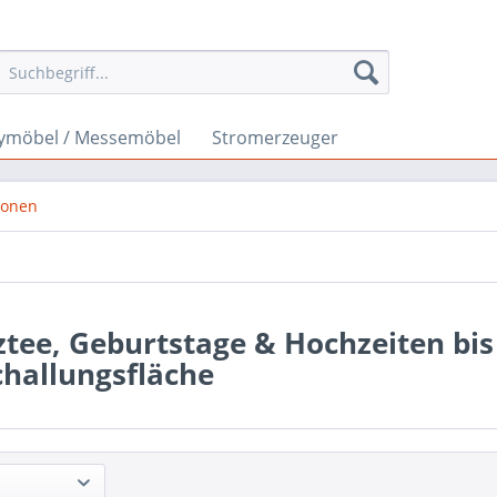
ymöbel / Messemöbel
Stromerzeuger
ronen
tee, Geburtstage & Hochzeiten bi
challungsfläche