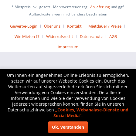
* Mietpreis inkl. gesetzl. Mehrwertsteuer zzgl.
Anlieferung
und ggf.
Aufbaukosten, wenn nicht anders beschrieben
Gewerbe-Login
Über uns
Kontakt
Mietdauer / Preise
Wie Mieten ??
Widerrufsrecht
Datenschutz
AGB
Impressum
Um Ihnen ein angenehmes Online-Erlebnis zu ermöglichen,
setzen wir auf unserer Webseite Cookies ein. Durch das
Weitersurfen auf stage-verleih.de erklären Sie sich mit der
Verwendung von Cookies einverstanden. Detaillierte
Informationen und wie Sie der Verwendung von Cookies
jederzeit widersprechen können, finden Sie in unseren
Datenschutzhinweisen
„Cookies, Webanalyse-Dienste und
Social Media“.
Ok, verstanden
WhatsApp Live-Chat