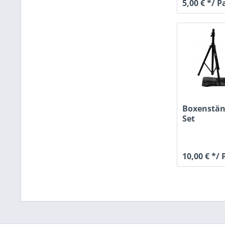
5,00 € */ 
Boxenstän
Set
10,00 € */