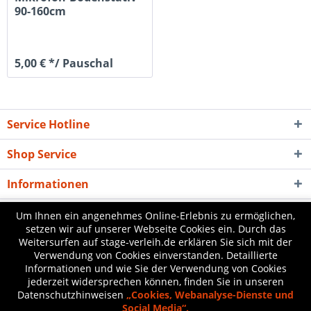
90-160cm
5,00 € */ Pauschal
Service Hotline
Shop Service
Informationen
Newsletter
Um Ihnen ein angenehmes Online-Erlebnis zu ermöglichen,
setzen wir auf unserer Webseite Cookies ein. Durch das
Weitersurfen auf stage-verleih.de erklären Sie sich mit der
* Mietpreis inkl. gesetzl. Mehrwertsteuer zzgl.
Anlieferung
und ggf.
Verwendung von Cookies einverstanden. Detaillierte
Informationen und wie Sie der Verwendung von Cookies
Aufbaukosten, wenn nicht anders beschrieben
jederzeit widersprechen können, finden Sie in unseren
Datenschutzhinweisen
„Cookies, Webanalyse-Dienste und
Gewerbe-Login
Über uns
Kontakt
Mietdauer / Preise
Social Media“.